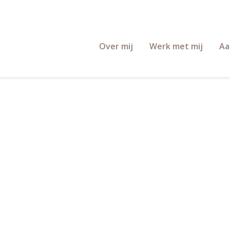
Over mij
Werk met mij
Aa